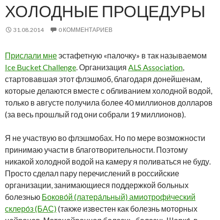
ХОЛОДНЫЕ ПРОЦЕДУРЫ
31.08.2014
0 КОММЕНТАРИЕВ
Прислали мне
эстафетную «палочку» в так называемом
Ice Bucket Challenge
. Организация
ALS Association
,
стартовавшая этот флэшмоб, благодаря донейшенам,
которые делаются вместе с обливанием холодной водой,
только в августе получила более 40 миллионов долларов
(за весь прошлый год они собрали 19 миллионов).
Я не участвую во флэшмобах. Но по мере возможности
принимаю участи в благотворительности. Поэтому
никакой холодной водой на камеру я поливаться не буду.
Просто сделал пару перечислений в российские
организации, занимающиеся поддержкой больных
болезнью
Боково́й (латера́льный) амиотрофи́ческий
склеро́з (БАС)
(также известен как болезнь моторных