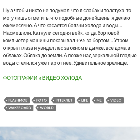
Ну а чтобы никто не подумал, что я слабак и толстуха, то
могу лишь отметить, что подобные донейшены я делаю
ежемесячно. А что касается боязни холода и воды…
Насмешили. Катнули сегодня вейк, когда бортовой
компьютер машины показывал +9.5 за бортом… Утром
открыл глаза и увидел лес за окном в дымке, все дома в
облаках. Облака до земли. А позже над зеркальной гладью
воды стелился уже пар от нее. Удивительное зрелище.
ФОТОГРАФИИ и ВИДЕО ХОЛОДА
FLASHMOB
FOTO
INTERNET
LIFE
ME
VIDEO
WAKEBOARD
WORLD