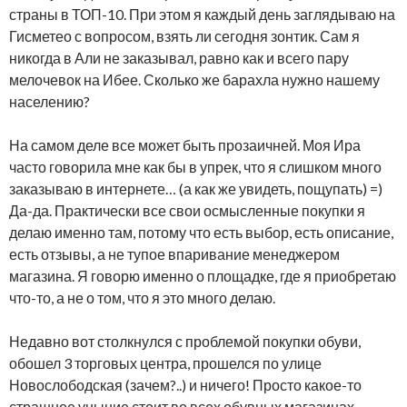
страны в ТОП-10. При этом я каждый день заглядываю на
Гисметео с вопросом, взять ли сегодня зонтик. Сам я
никогда в Али не заказывал, равно как и всего пару
мелочевок на Ибее. Сколько же барахла нужно нашему
населению?
На самом деле все может быть прозаичней. Моя Ира
часто говорила мне как бы в упрек, что я слишком много
заказываю в интернете… (а как же увидеть, пощупать) =)
Да-да. Практически все свои осмысленные покупки я
делаю именно там, потому что есть выбор, есть описание,
есть отзывы, а не тупое впаривание менеджером
магазина. Я говорю именно о площадке, где я приобретаю
что-то, а не о том, что я это много делаю.
Недавно вот столкнулся с проблемой покупки обуви,
обошел 3 торговых центра, прошелся по улице
Новослободская (зачем?..) и ничего! Просто какое-то
страшное уныние стоит во всех обувных магазинах,