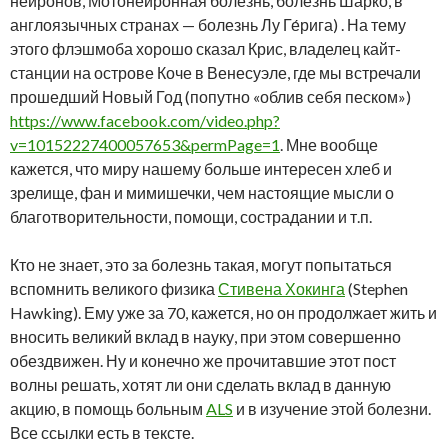
нейронов, Мотонейронная болезнь, болезнь Шарко́, в
англоязычных странах — болезнь Лу Ге́рига) . На тему
этого флэшмоба хорошо сказал Крис, владелец кайт-
станции на острове Коче в Венесуэле, где мы встречали
прошедший Новый Год (попутно «облив себя песком»)
https://www.facebook.com/video.php?
v=10152227400057653&permPage=1
. Мне вообще
кажется, что миру нашему больше интересен хлеб и
зрелище, фан и мимишечки, чем настоящие мысли о
благотворительности, помощи, сострадании и т.п.
Кто не знает, это за болезнь такая, могут попытаться
вспомнить великого физика
Стивена Хокинга
(Stephen
Hawking). Ему уже за 70, кажется, но он продолжает жить и
вносить великий вклад в науку, при этом совершенно
обездвижен. Ну и конечно же прочитавшие этот пост
волны решать, хотят ли они сделать вклад в данную
акцию, в помощь больным
ALS
и в изучение этой болезни.
Все ссылки есть в тексте.