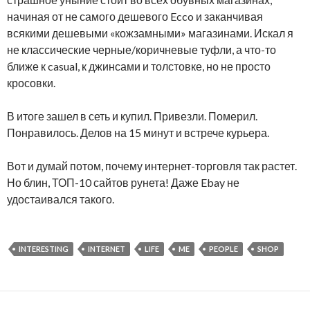
начиная от не самого дешевого Ecco и заканчивая
всякими дешевыми «кожзамными» магазинами. Искал я
не классические черные/коричневые туфли, а что-то
ближе к casual, к джинсами и толстовке, но не просто
кросовки.
В итоге зашел в сеть и купил. Привезли. Померил.
Понравилось. Делов на 15 минут и встрече курьера.
Вот и думай потом, почему интернет-торговля так растет.
Но блин, ТОП-10 сайтов рунета! Даже Ebay не
удостаивался такого.
INTERESTING
INTERNET
LIFE
ME
PEOPLE
SHOP