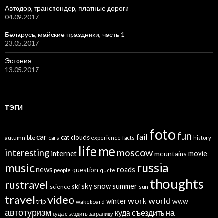
Автодор, транспондер, платные дороги
04.09.2017
Беларусь, майские праздники, часть 1
23.05.2017
Эстония
13.05.2017
ТЭГИ
foto
fun
car
fail
cat
clouds
autumn
bbz
cars
experience
facts
history
life
me
moscow
interesting
internet
mountains
movie
russia
music
news
roads
question
people
quote
thoughts
rustravel
sky
snow
ski
summer
science
sun
travel
video
world
work
winter
www
trip
wakeboard
автотуризм
куда съездить на
куда съездить заграницу