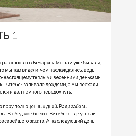
Ь 1
 раз прошла в Беларусь. Мы там уже бывали,
 что мы там видели, чем наслаждались, ведь
и по-настоящему теплыми весенними деньками
к: Витебск заливало дождями, а мы поехали
ился и дал немного передохнуть.
но пару полноценных дней. Ради забавы
вы. В обед уже были в Витебске, где успели
красивейшего заката. А на следующий день