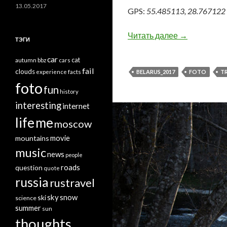
13.05.2017
GPS:
55.485113, 28.767122
Беларусь, ма
Читать далее
→
ТЭГИ
car
cat
autumn
bbz
cars
fail
clouds
BELARUS_2017
FOTO
T
experience
facts
foto
fun
history
interesting
internet
life
me
moscow
mountains
movie
music
news
people
roads
question
quote
russia
rustravel
sky
snow
ski
science
summer
sun
thoughts