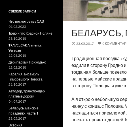
СВЕЖИЕ ЗАПИСИ
Что посмотреть в ОАЭ
01.02.2023
БЕЛАРУСЬ, 
Трекинг по Красной Поляне
28.10.2018
23.05.2017
0 КОММЕНТАР
TRAVELCAR Armenia,
Yerevan
15.06.2018
Традиционная поездка «ку
Дерипаска и Приходько
ездили в сторону Гродно и
12.02.2018
тогда нам больше повезло
Карелия: ансамбль
на первые майские праздн
Гиморецкого Погоста
21.10.2017
в сторону Полоцка и уже в
Автодор, транспондер,
платные дороги
А я открою небольшую сер
04.09.2017
начну с конца, с Полоцка.
Беларусь, майские
насладиться приемлемой, 
праздники, часть 1
23.05.2017
поехать прочь от дождей. 
Эстония