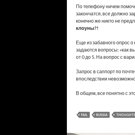
По телефону ничем помочь 
закончатся, все должно за
конечно же никто не предл
клоуны?!
Еще из забавного опрос о
задаются вопросы: «как вы
от 0 до 5. На вопрос с вар
Запрос в саппорт по почт
впоследствии невозможно 
В общем, все понятно с эт
FAIL
RUSSIA
THOUGHT