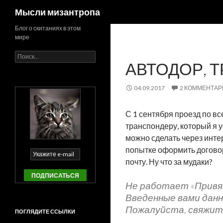
Поиск
Мысли мизантропа
Блог о скитаниях в этом
мире
Найти:
АВТОДОР, 
04.09.2017
2 КОММЕНТАР
С 1 сентября проезд по в
транспондеру, который я у
можно сделать через интер
попытке оформить договор
почту. Ну что за мудаки?
Не работает «Привяз
Введенные вами дан
Пожалуйста, свяжитес
ПОГЛЯДИТЕ ССЫЛКИ