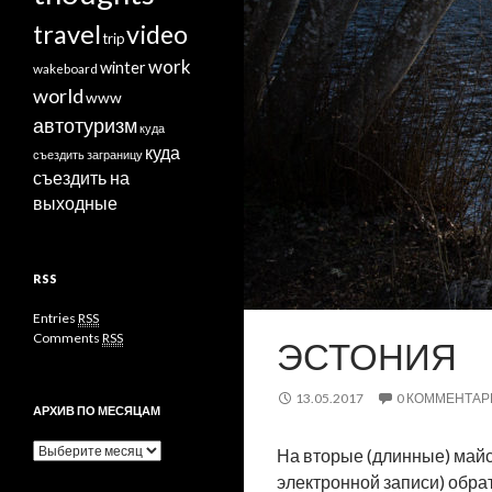
travel
video
trip
work
winter
wakeboard
world
www
автотуризм
куда
куда
съездить заграницу
съездить на
выходные
RSS
Entries
RSS
Comments
RSS
ЭСТОНИЯ
13.05.2017
0 КОММЕНТАР
АРХИВ ПО МЕСЯЦАМ
Архив
На вторые (длинные) майс
по
электронной записи) обра
месяцам