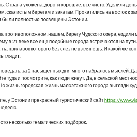
ть. Страна ухожена, дороги хорошие, все чисто. Уделили день
м, скалистым берегам и закатам. Прокатились на восток к за
я были полностью посвящены Эстонии.
а противоположном, нашем, берегу Чудского озера, ездили ми
ему в 21 веке все еще подобные города встречаются на пути…
 на прилавок которого без слез не взглянешь. И какой же кон
выглядит.
поведать, за 2 насыщенных дня много набралось мыслей. Да 
е туда и посмотрите, как люди живут. Да, в сельской местнос
 Но жизнь городская, жизнь малоэтажного города выгляди к
йте, у Эстонии прекрасный туристический сайт
https://www.vis
 неделю.
осто несколько тематических подборок.