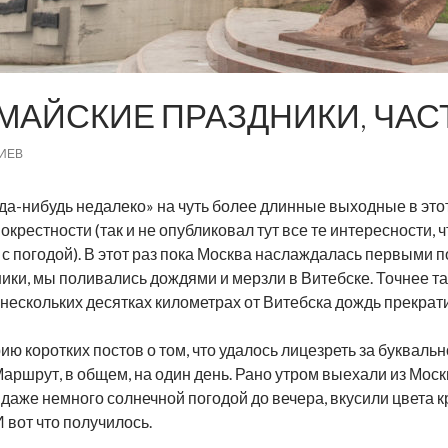
МАЙСКИЕ ПРАЗДНИКИ, ЧАСТ
ИЕВ
да-нибудь недалеко» на чуть более длинные выходные в этот
 окрестности (так и не опубликовал тут все те интересности,
 с погодой). В этот раз пока Москва наслаждалась первым
ики, мы поливались дождями и мерзли в Витебске. Точнее та
 нескольких десятках километрах от Витебска дождь прекрат
ию коротких постов о том, что удалось лицезреть за букваль
 Маршрут, в общем, на один день. Рано утром выехали из Моск
даже немного солнечной погодой до вечера, вкусили цвета 
И вот что получилось.