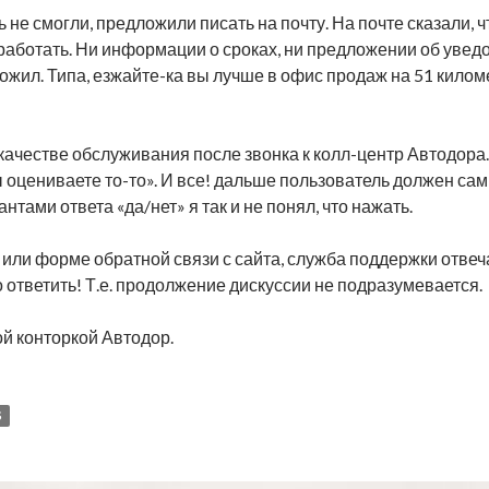
не смогли, предложили писать на почту. На почте сказали, чт
работать. Ни информации о сроках, ни предложении об уведо
ожил. Типа, езжайте-ка вы лучше в офис продаж на 51 киломе
 качестве обслуживания после звонка к колл-центр Автодора
 оцениваете то-то». И все! дальше пользователь должен сам
иантами ответа «да/нет» я так и не понял, что нажать.
е или форме обратной связи с сайта, служба поддержки отвеч
ответить! Т.е. продолжение дискуссии не подразумевается.
ой конторкой Автодор.
S