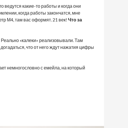
о ведутся какие-то работы и когда они
млении, когда работы закончатся, мне
тр М4, там вас оформят. 21 век!
Что за
. Реально «калеки» реализовывали. Там
 догадаться, что от него ждут нажатия цифры
ает немногословно с емейла, на который