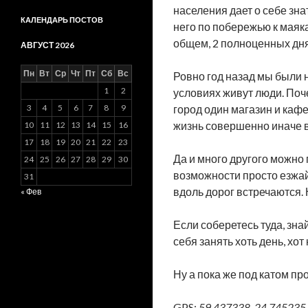
населения дает о себе зна
КАЛЕНДАРЬ ПОСТОВ
него по побережью к маяка
общем, 2 полноценных дн
АВГУСТ 2026
Пн
Вт
Ср
Чт
Пт
Сб
Вс
Ровно год назад мы были н
1
2
условиях живут люди. Поч
город один магазин и кафе,
3
4
5
6
7
8
9
жизнь совершенно иначе 
10
11
12
13
14
15
16
17
18
19
20
21
22
23
Да и много другого можно 
24
25
26
27
28
29
30
возможности просто езжайт
31
вдоль дорог встречаются.
« Фев
Если соберетесь туда, зна
себя занять хоть день, хот
Ну а пока же под катом пр
GPS:
59.437338, 24.745235