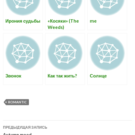
Ирония судьбы
«Косяки» (The
me
Weeds)
Звонок
Как так жить?
Солнце
ROMANTIC
Навигация
ПРЕДЫДУЩАЯ ЗАПИСЬ
Autumn mood