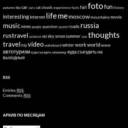
foto
fun
car
fail
cat
clouds
autumn
bbz
cars
experience
facts
history
life
me
moscow
interesting
internet
mountains
movie
russia
music
news
roads
question
people
quote
thoughts
rustravel
sky
snow
ski
summer
science
sun
travel
video
world
work
winter
www
trip
wakeboard
автотуризм
куда съездить на
куда съездить заграницу
выходные
RSS
Entries
RSS
Comments
RSS
АРХИВ ПО МЕСЯЦАМ
Архив