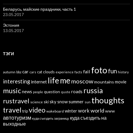
Беларусь, майские праздники, часть 1
23.05.2017
Эстония
13.05.2017
ТЭГИ
foto
fun
car
fail
cat
clouds
autumn
bbz
cars
experience
facts
history
life
me
moscow
interesting
internet
mountains
movie
russia
music
news
roads
question
people
quote
thoughts
rustravel
sky
snow
ski
summer
science
sun
travel
video
world
work
winter
www
trip
wakeboard
автотуризм
куда съездить на
куда съездить заграницу
выходные