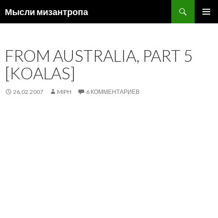
Поиск
Мысли мизантропа
ПЕРЕЙТИ
ОСНОВ
К
МЕНЮ
СОДЕРЖИМОМУ
FROM AUSTRALIA, PART 5
[KOALAS]
26.02.2007
MIPH
6 КОММЕНТАРИЕВ