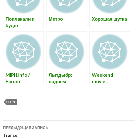
Поплакали и
Метро
Хорошая шутка
будет
MIPH.info /
Лытдыбр:
Weekend
Forum
водоем
movies
FUN
Навигация
ПРЕДЫДУЩАЯ ЗАПИСЬ
по
Trance