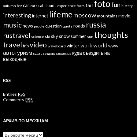
foto
fun
car
fail
cat
clouds
autumn
bbz
cars
experience
facts
history
life
me
moscow
interesting
internet
mountains
movie
russia
music
news
roads
question
people
quote
thoughts
rustravel
sky
snow
ski
summer
science
sun
travel
video
world
work
winter
www
trip
wakeboard
автотуризм
куда съездить на
куда съездить заграницу
выходные
RSS
Entries
RSS
Comments
RSS
АРХИВ ПО МЕСЯЦАМ
Архив