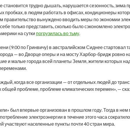
е становится трудно дышать, нарушается сезонность, зима пр
ых пробках, в людям работать в офисах, кондиционеры кото
ом правительство вынуждено вводить меры по экономии элек
 себе только представить, сколько было сэкономлено электр
Америки на сутки
погрузилась во тьму
.
мени (9:00 по Гринвичу) в австралийском Сиднее стартовал 
орода — во Дворце оперы и на мосту Харбор-бридж ровно на
ьшие и малые города всей планеты Земля, жители которых на
 переменами.
 каждый, когда все организации — от отдельных людей до тр
к общей проблеме, проблеме климатических перемен», — сказ
ли» был впервые организован в прошлом году. Тогда в нем
потребление электроэнергии в течение этого часа сократило
ей участвуют населенные пункты почти 40 стран мира.