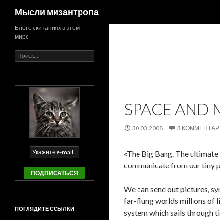
Поиск
Мысли мизантропа
Блог о скитаниях в этом
мире
Найти:
SPACE AND 
30.03.2008
3 КОММЕНТАР
«The Big Bang. The ultimate h
communicate from our tiny p
We can send out pictures, sy
far-flung worlds millions of l
ПОГЛЯДИТЕ ССЫЛКИ
system which sails through ti