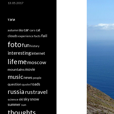
13.05.2017
ТЭГИ
car
cat
autumn
bbz
cars
fail
clouds
experience
facts
foto
fun
history
interesting
internet
life
me
moscow
mountains
movie
music
news
people
roads
question
quote
russia
rustravel
sky
snow
ski
science
summer
sun
thoughts