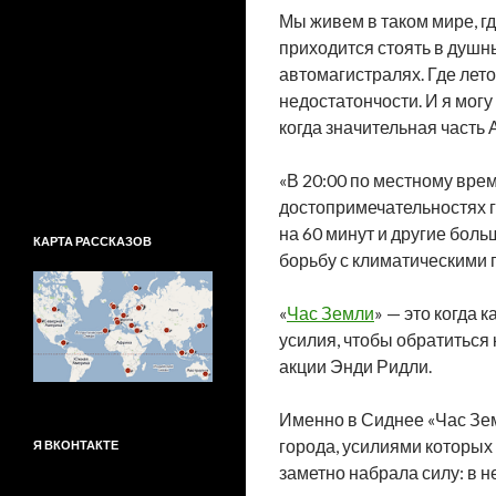
Мы живем в таком мире, гд
приходится стоять в душн
автомагистралях. Где лет
недостатончости. И я могу
когда значительная часть 
«В 20:00 по местному вре
достопримечательностях г
на 60 минут и другие бол
КАРТА РАССКАЗОВ
борьбу с климатическими
«
Час Земли
» — это когда
усилия, чтобы обратиться 
акции Энди Ридли.
Именно в Сиднее «Час Зем
города, усилиями которых 
Я ВКОНТАКТЕ
заметно набрала силу: в н