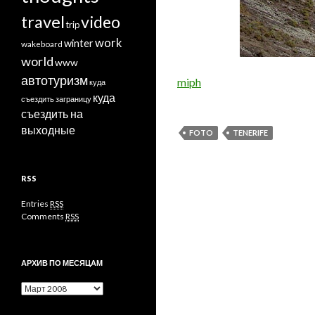
travel
video
trip
work
winter
wakeboard
world
www
автотуризм
miph
куда
куда
съездить заграницу
съездить на
выходные
FOTO
TENERIFE
RSS
Entries
RSS
Comments
RSS
АРХИВ ПО МЕСЯЦАМ
Архив
по
месяцам