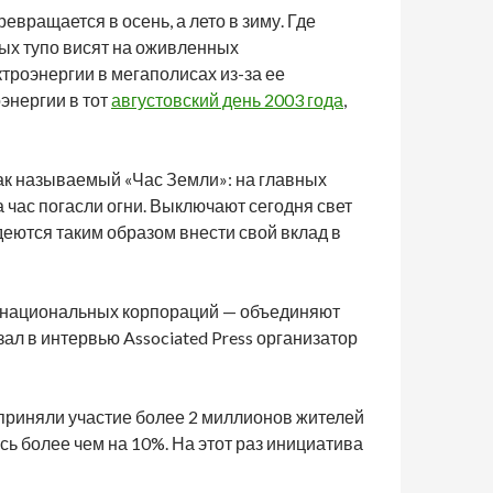
евращается в осень, а лето в зиму. Где
рых тупо висят на оживленных
троэнергии в мегаполисах из-за ее
оэнергии в тот
августовский день 2003 года
,
так называемый «Час Земли»: на главных
 час погасли огни. Выключают сегодня свет
деются таким образом внести свой вклад в
анснациональных корпораций — объединяют
ал в интервью Associated Press организатор
 приняли участие более 2 миллионов жителей
сь более чем на 10%. На этот раз инициатива