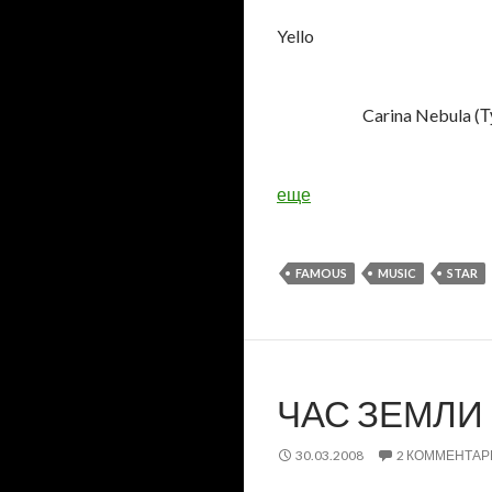
Yello
Carina Nebula (
еще
FAMOUS
MUSIC
STAR
ЧАС ЗЕМЛИ
30.03.2008
2 КОММЕНТАР