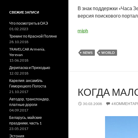
В знак поддержки «Часа З
СВЕЖИЕ ЗАПИСИ
версия поискового портала
Что посмотреть в ОАЭ
01.02.2023
miph
Трекинг по Красной Поляне
28.10.2018
TRAVELCAR Armenia,
NEWS
WORLD
Yerevan
15.06.2018
Дерипаска и Приходько
12.02.2018
Карелия: ансамбль
Гиморецкого Погоста
КОГДА МАЛ
21.10.2017
Автодор, транспондер,
30.03.2008
4 КОММЕНТАР
платные дороги
04.09.2017
Беларусь, майские
праздники, часть 1
23.05.2017
Эстония