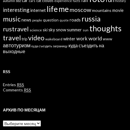
car
fail
cat
clouds
autumn
bbz
cars
experience
facts
history
life
me
moscow
interesting
internet
mountains
movie
russia
music
news
roads
question
people
quote
thoughts
rustravel
sky
snow
ski
summer
science
sun
travel
video
world
work
winter
www
trip
wakeboard
автотуризм
куда съездить на
куда съездить заграницу
выходные
RSS
Entries
RSS
Comments
RSS
АРХИВ ПО МЕСЯЦАМ
Архив
по