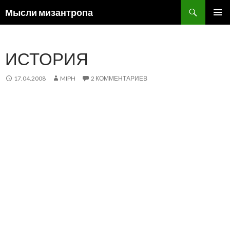
Поиск
Мысли мизантропа
ПЕРЕЙТИ
ОСНОВ
К
МЕНЮ
СОДЕРЖИМОМУ
ИСТОРИЯ
17.04.2008
MIPH
2 КОММЕНТАРИЕВ