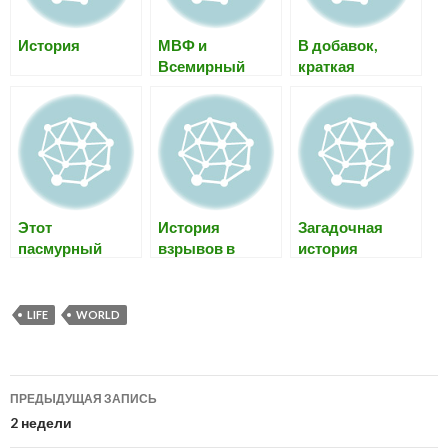
История
МВФ и
В добавок,
Всемирный
краткая
банк, история
история, мысли
фальши
Этот
История
Загадочная
пасмурный
взрывов в
история
воскресный
Московском
Бенджамина
день…
метро (новая
Баттона / The
эра) System
Curious Case of
LIFE
WORLD
[t?]error.
Benjamin
Button
Навигация
ПРЕДЫДУЩАЯ ЗАПИСЬ
по
2 недели