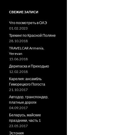
СВЕЖИЕ ЗАПИСИ
Что посмотреть в ОАЭ
01.02.2023
Трекинг по Красной Поляне
28.10.2018
TRAVELCAR Armenia,
Yerevan
15.06.2018
Дерипаска и Приходько
12.02.2018
Карелия: ансамбль
Гиморецкого Погоста
21.10.2017
Автодор, транспондер,
платные дороги
04.09.2017
Беларусь, майские
праздники, часть 1
23.05.2017
Эстония