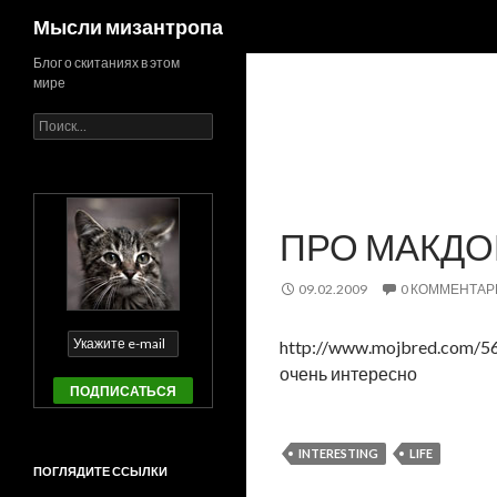
Поиск
Мысли мизантропа
Блог о скитаниях в этом
мире
Найти:
ПРО МАКД
09.02.2009
0 КОММЕНТАР
http://www.mojbred.com/56
очень интересно
INTERESTING
LIFE
ПОГЛЯДИТЕ ССЫЛКИ