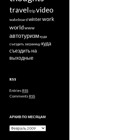
travel
video
trip
work
winter
wakeboard
world
www
автотуризм
куда
куда
съездить заграницу
съездить на
выходные
RSS
Entries
RSS
Comments
RSS
АРХИВ ПО МЕСЯЦАМ
Архив
по
месяцам