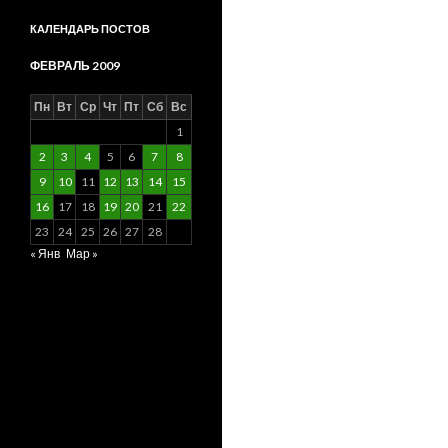
КАЛЕНДАРЬ ПОСТОВ
ФЕВРАЛЬ 2009
Пн
Вт
Ср
Чт
Пт
Сб
Вс
1
2
3
4
5
6
7
8
9
10
11
12
13
14
15
16
17
18
19
20
21
22
23
24
25
26
27
28
« Янв
Мар »