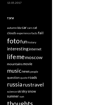
13.05.2017
ТЭГИ
car
cat
autumn
bbz
cars
fail
clouds
experience
facts
foto
fun
history
interesting
internet
life
me
moscow
mountains
movie
music
news
people
roads
question
quote
russia
rustravel
sky
snow
ski
science
summer
sun
thoughts