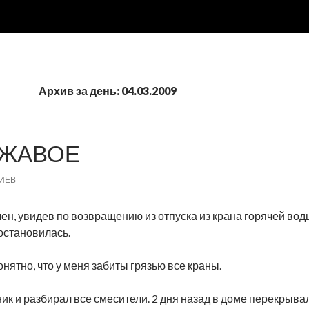
Архив за день: 04.03.2009
РЖАВОЕ
ИЕВ
лен, увидев по возвращению из отпуска из крана горячей во
 остановилась.
онятно, что у меня забиты грязью все краны.
к и разбирал все смесители. 2 дня назад в доме перекрывали 