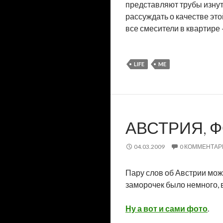
представляют трубы изнутр
рассуждать о качестве этой
все смесители в квартире 
LIFE
ME
АВСТРИЯ, 
04.03.2009
0 КОММЕНТАР
Пару слов об Австрии мож
заморочек было немного, 
Ну а вот и сами фото
.