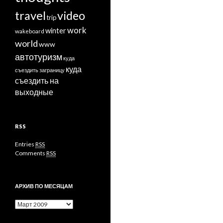
travel
video
trip
work
winter
wakeboard
world
www
автотуризм
куда
куда
съездить заграницу
съездить на
выходные
RSS
Entries
RSS
Comments
RSS
АРХИВ ПО МЕСЯЦАМ
Архив
по
месяцам