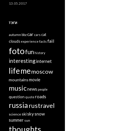
13.05.2017
ТЭГИ
car
cat
autumn
bbz
cars
fail
clouds
experience
facts
foto
fun
history
interesting
internet
life
me
moscow
mountains
movie
music
news
people
roads
question
quote
russia
rustravel
sky
snow
ski
science
summer
sun
thoughts