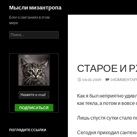
Поиск
Мысли мизантропа
Блог о скитаниях в этом
мире
Найти:
СТАРОЕ И 
04.03.2009
0 КОММЕНТАР
Как я был неприятно удив
как текла, а потом и вовсе
Лишь спустя сутки стало п
ПОГЛЯДИТЕ ССЫЛКИ
Сегодня приходил сантехни