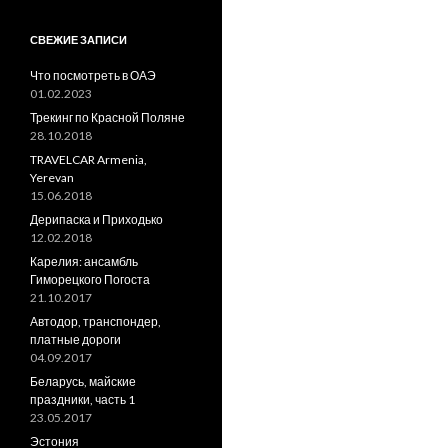
СВЕЖИЕ ЗАПИСИ
Что посмотреть в ОАЭ
01.02.2023
Трекинг по Красной Поляне
28.10.2018
TRAVELCAR Armenia,
Yerevan
15.06.2018
Дерипаска и Приходько
12.02.2018
Карелия: ансамбль
Гиморецкого Погоста
21.10.2017
Автодор, транспондер,
платные дороги
04.09.2017
Беларусь, майские
праздники, часть 1
23.05.2017
Эстония