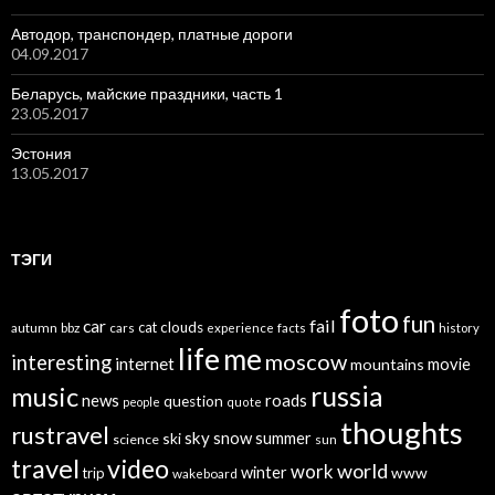
Автодор, транспондер, платные дороги
04.09.2017
Беларусь, майские праздники, часть 1
23.05.2017
Эстония
13.05.2017
ТЭГИ
foto
fun
car
fail
cat
clouds
autumn
bbz
cars
experience
facts
history
life
me
moscow
interesting
internet
mountains
movie
russia
music
news
roads
question
people
quote
thoughts
rustravel
sky
snow
ski
summer
science
sun
travel
video
world
work
winter
www
trip
wakeboard