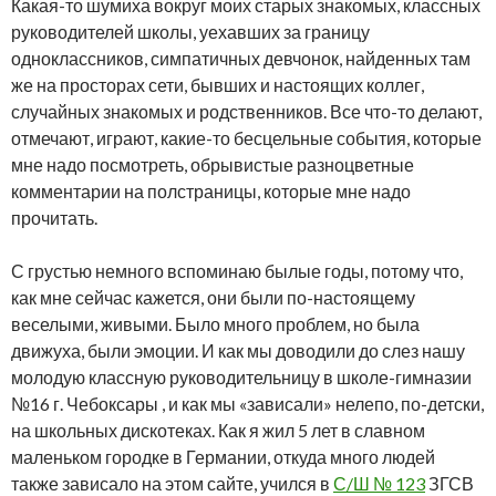
Какая-то шумиха вокруг моих старых знакомых, классных
руководителей школы, уехавших за границу
одноклассников, симпатичных девчонок, найденных там
же на просторах сети, бывших и настоящих коллег,
случайных знакомых и родственников. Все что-то делают,
отмечают, играют, какие-то бесцельные события, которые
мне надо посмотреть, обрывистые разноцветные
комментарии на полстраницы, которые мне надо
прочитать.
С грустью немного вспоминаю былые годы, потому что,
как мне сейчас кажется, они были по-настоящему
веселыми, живыми. Было много проблем, но была
движуха, были эмоции. И как мы доводили до слез нашу
молодую классную руководительницу в школе-гимназии
№16 г. Чебоксары , и как мы «зависали» нелепо, по-детски,
на школьных дискотеках. Как я жил 5 лет в славном
маленьком городке в Германии, откуда много людей
также зависало на этом сайте, учился в
С/Ш № 123
ЗГСВ