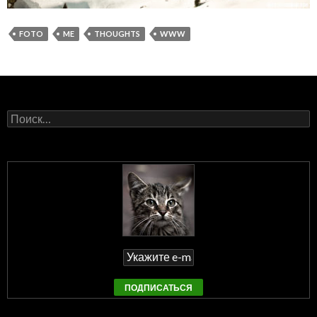
FOTO
ME
THOUGHTS
WWW
Найти: