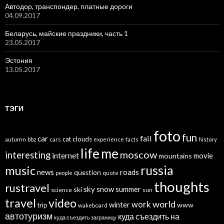
Автодор, транспондер, платные дороги
04.09.2017
Беларусь, майские праздники, часть 1
23.05.2017
Эстония
13.05.2017
ТЭГИ
foto
fun
car
fail
cat
clouds
autumn
bbz
cars
experience
facts
history
life
me
moscow
interesting
internet
mountains
movie
russia
music
news
roads
question
people
quote
thoughts
rustravel
sky
snow
ski
summer
science
sun
travel
video
world
work
winter
www
trip
wakeboard
автотуризм
куда съездить на
куда съездить заграницу