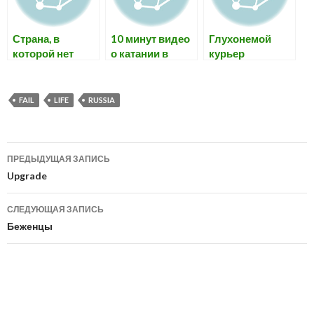
Страна, в
10 минут видео
Глухонемой
которой нет
о катании в
курьер
инвалидов,
Шерегеше,
заняла второе
Сибирь, Россия
общекомандное
FAIL
LIFE
RUSSIA
место на
Паралимпийски
х играл 2010.
Навигация
ПРЕДЫДУЩАЯ ЗАПИСЬ
по
Upgrade
записям
СЛЕДУЮЩАЯ ЗАПИСЬ
Беженцы