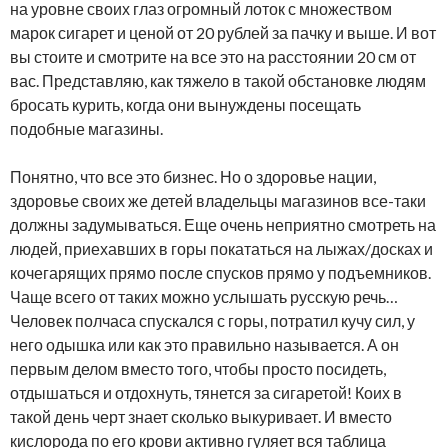
на уровне своих глаз огромный лоток с множеством
марок сигарет и ценой от 20 рублей за пачку и выше. И вот
вы стоите и смотрите на все это на расстоянии 20 см от
вас. Представляю, как тяжело в такой обстановке людям
бросать курить, когда они вынуждены посещать
подобные магазины.
Понятно, что все это бизнес. Но о здоровье нации,
здоровье своих же детей владельцы магазинов все-таки
должны задумываться. Еще очень неприятно смотреть на
людей, приехавших в горы покататься на лыжах/досках и
кочегарящих прямо после спусков прямо у подъемников.
Чаще всего от таких можно услышать русскую речь…
Человек полчаса спускался с горы, потратил кучу сил, у
него одышка или как это правильно называется. А он
первым делом вместо того, чтобы просто посидеть,
отдышаться и отдохнуть, тянется за сигаретой! Коих в
такой день черт знает сколько выкуривает. И вместо
кислорода по его крови активно гуляет вся таблица