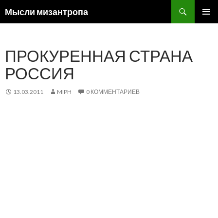
Поиск
Мысли мизантропа
ПЕРЕЙТИ
ОСНОВ
К
МЕНЮ
СОДЕРЖИМОМУ
ПРОКУРЕННАЯ СТРАНА
РОССИЯ
13.03.2011
MIPH
0 КОММЕНТАРИЕВ