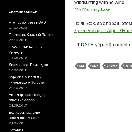
windsurfing with no wind
My Morning Lake
СВЕЖИЕ ЗАПИСИ
Что посмотреть в ОАЭ
на лыжах, да с парашютом
01.02.2023
Speed Riding à L’Alpe D’Hue
Трекинг по Красной Поляне
28.10.2018
UPDATE: убрал lj-embed, п
TRAVELCAR Armenia,
Yerevan
15.06.2018
Дерипаска и Приходько
SKI
SKY
VIDEO
WIN
12.02.2018
Карелия: ансамбль
Гиморецкого Погоста
21.10.2017
Автодор, транспондер,
платные дороги
04.09.2017
Беларусь, майские
праздники, часть 1
23.05.2017
Эстония