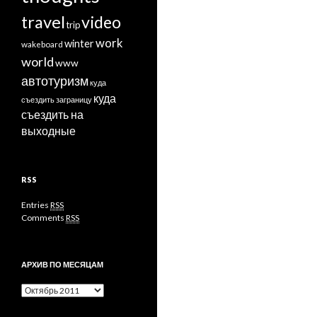
travel
video
trip
work
winter
wakeboard
world
www
автотуризм
куда
куда
съездить заграницу
съездить на
выходные
RSS
Entries
RSS
Comments
RSS
АРХИВ ПО МЕСЯЦАМ
Архив
по
месяцам