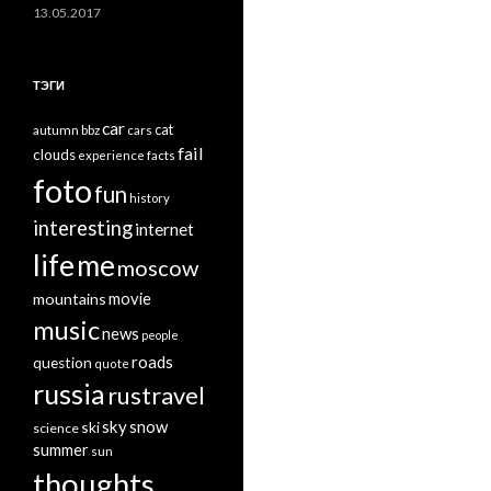
13.05.2017
ТЭГИ
car
cat
autumn
bbz
cars
fail
clouds
experience
facts
foto
fun
history
interesting
internet
life
me
moscow
mountains
movie
music
news
people
roads
question
quote
russia
rustravel
sky
snow
ski
science
summer
sun
thoughts