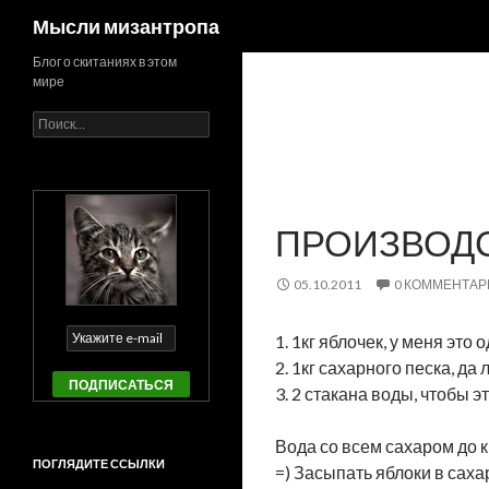
Поиск
Мысли мизантропа
Блог о скитаниях в этом
мире
Найти:
ПРОИЗВОДС
05.10.2011
0 КОММЕНТАР
1. 1кг яблочек, у меня эт
2. 1кг сахарного песка, да
3. 2 стакана воды, чтобы э
Вода со всем сахаром до к
ПОГЛЯДИТЕ ССЫЛКИ
=) Засыпать яблоки в саха