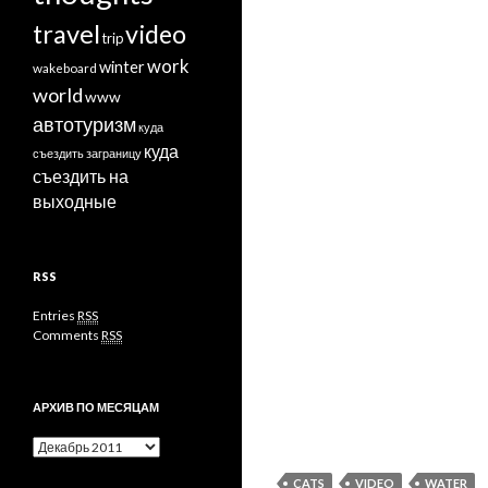
travel
video
trip
work
winter
wakeboard
world
www
автотуризм
куда
куда
съездить заграницу
съездить на
выходные
RSS
Entries
RSS
Comments
RSS
АРХИВ ПО МЕСЯЦАМ
Архив
по
CATS
VIDEO
WATER
месяцам