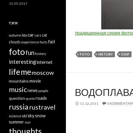
13.05.2017
ТЭГИ
традиционная серия фот
car
cat
autumn
bbz
cars
fail
clouds
experience
facts
foto
fun
history
FOTO
HISTORY
IOSIF
interesting
internet
life
me
moscow
mountains
movie
music
ВОДОПЛАВ
news
people
roads
question
quote
11.12.2011
0 КОММЕНТАР
russia
rustravel
sky
snow
ski
science
summer
sun
thoughts