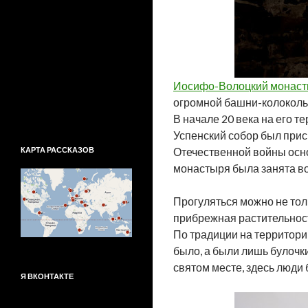
Иосифо-Волоцкий монас
огромной башни-колоколь
В начале 20 века на его 
Успенский собор был прис
КАРТА РАССКАЗОВ
Отечественной войны осно
монастыря была занята во
Прогуляться можно не толь
прибрежная растительност
По традиции на территории
было, а были лишь булочки
святом месте, здесь люди
Я ВКОНТАКТЕ