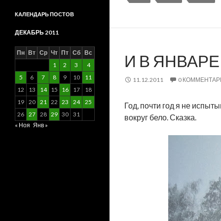
КАЛЕНДАРЬ ПОСТОВ
ДЕКАБРЬ 2011
Пн
Вт
Ср
Чт
Пт
Сб
Вс
И В ЯНВАРЕ
1
2
3
4
5
6
7
8
9
10
11
11.12.2011
0 КОММЕНТАР
12
13
14
15
16
17
18
19
20
21
22
23
24
25
Год, почти год я не испыты
26
27
28
29
30
31
вокруг бело. Сказка.
« Ноя
Янв »