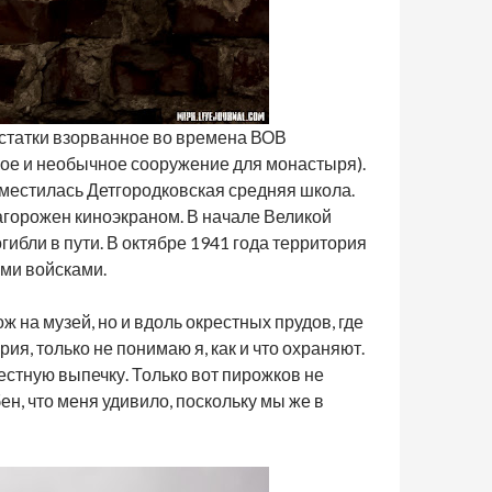
остатки взорванное во времена ВОВ
ое и необычное сооружение для монастыря).
азместилась Детгородковская средняя школа.
агорожен киноэкраном. В начале Великой
ибли в пути. В октябре 1941 года территория
ими войсками.
 на музей, но и вдоль окрестных прудов, где
я, только не понимаю я, как и что охраняют.
местную выпечку. Только вот пирожков не
н, что меня удивило, поскольку мы же в