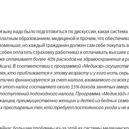
 языку надо было подготовиться по дискуссии, какая систем
латным образованием, медициной и прочим, что обеспечив
 поменьше, но каждый гражданин должен сам себе покупать м
особен оплатить страховку работника) и оплачивать высшее
 оплачивает более 40% расходов на здравоохранение в р
Medicare). В соответствии с программой «Медикэр» осущес
ех, кто приближается к этому возрасту и у кого есть сер
тично финансируется за счет налога, взимаемого со всех 
м этот налог составляет около 15% дохода занятых амери
 поступлений подоходного налога. Программа «Медикэйд»
анцев, преимущественно женщин и детей из бедных семе
х престарелых тех, кто требует постоянного ухода и не
 сейчас большие проблемы из-за этой их системы медицинско