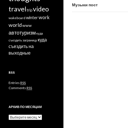
Музыки пост
travel
video
trip
work
winter
wakeboard
world
www
автотуризм
куда
куда
съездить заграницу
съездить на
выходные
RSS
Entries
RSS
Comments
RSS
АРХИВ ПО МЕСЯЦАМ
Архив
по
месяцам