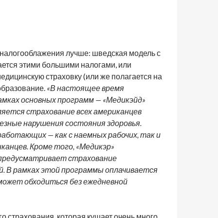
а налогооблажения лучше: шведская модель с
ается этими большими налогами, или
едицинскую страховку (или же полагается на
 образование.
«В настоящее время
амках основных программ — «Медикэйд»
твляется страхование всех американцев
ьезные нарушения состояния здоровья.
работающих — как с наемных рабочих, так и
канцев. Кроме того, «Медикэр»
 предусматривает страхование
й. В рамках этой программы оплачивается
 может обходиться без ежедневной
го страхования, которая кушает очень много