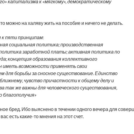
ого» капитализма к «мягкому», демократическому
что можно на халяву жить на пособие и ничего не делать.
 к пяти принципам:
ная социальная политика; производственная
 политика заработной платы; активная политика по
да; концепция образования коллективного
ен иметь возможности применять свои
чем для борьбы за сносное существование. Единство
 ближнему, чувство причастности к общему делу и
ва так же важны для человеческого существования,
о благополучия»
нное бред. Ибо выяснено в течении одного вечера для совер
 вас есть какие-то мнения на этот счет.