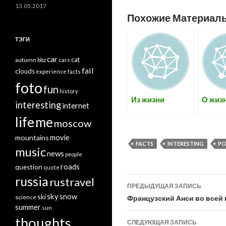
13.05.2017
Похожие Материал
ТЭГИ
car
cat
autumn
bbz
cars
fail
clouds
experience
facts
foto
fun
history
Из жизни
О жиз
interesting
internet
life
me
moscow
mountains
movie
FACTS
INTERESTING
PO
music
news
people
roads
question
quote
russia
Навигация
rustravel
ПРЕДЫДУЩАЯ ЗАПИСЬ
по
sky
snow
ski
science
Французский Анси во всей 
summer
sun
записям
thoughts
СЛЕДУЮЩАЯ ЗАПИСЬ