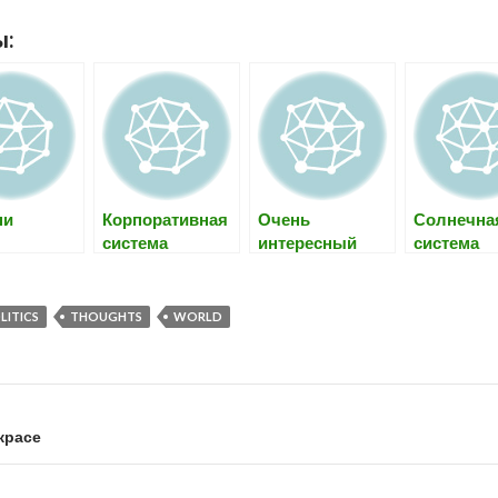
ы:
ни
Корпоративная
Очень
Солнечна
система
интересный
система
хранения
текст о том, как
информации
работает
(база знаний)
финансовая
LITICS
THOUGHTS
WORLD
система
красе