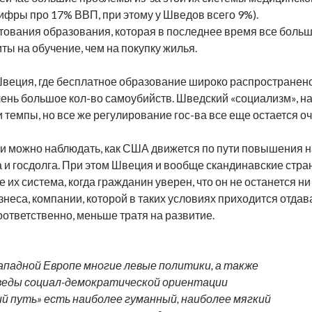
цифры про 17% ВВП, при этому у Шведов всего 9%).
итования образования, которая в последнее время все больш
ты на обучение, чем на покупку жилья.
Швеция, где бесплатное образование широко распространено
чень большое кол-во самоубийств. Шведский «социализм», н
 темпы, но все же регулирование гос-ва все еще остается о
ы и можно наблюдать, как США движется по пути повышения на
и госдолга. При этом Швеция и вообще скандинавские страны
 их система, когда гражданин уверен, что он не останется ни
неса, компании, которой в таких условиях приходится отдав
оответственно, меньше тратя на развитие.
Западной Европе многие левые политики, а также
еды социал-демократической ориентации
ий путь» есть наиболее гуманный, наиболее мягкий