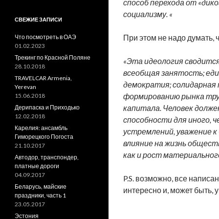
способ перехода от «дик
социализму. «
СВЕЖИЕ ЗАПИСИ
При этом не надо думать, 
Что посмотреть в ОАЭ
01.02.2023
Трекинг по Красной Поляне
«Эта идеология сводится
28.10.2018
всеобщая занятость; еди
TRAVELCAR Armenia,
демократия; солидарная
Yerevan
формированию рынка тру
15.06.2018
капитала. Человек долж
Дерипаска и Приходько
12.02.2018
способности для иного, 
Карелия: ансамбль
устремлений, уважение к
Гиморецкого Погоста
влияние на жизнь общест
21.10.2017
как и рост материальног
Автодор, транспондер,
платные дороги
04.09.2017
P.S. возможно, все написа
Беларусь, майские
интересно и, может быть, у
праздники, часть 1
23.05.2017
Эстония