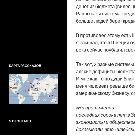
денег из бюджета (видел 
Равно как и система кред
больше людей берет креди
В противовес этому есть 
я слышал, что в Швеции о
века сейчас поубавил свои
Так вот, 2 разные систем
КАРТА РАССКАЗОВ
адские дефициты бюджета 
И мне как-то по души ближе
меня человек превыше биз
американскому бизнесу, с
«На протяжении
последних сорока лет в 
экономисты и обществов
Я ВКОНТАКТЕ
доказывали, что «шведск