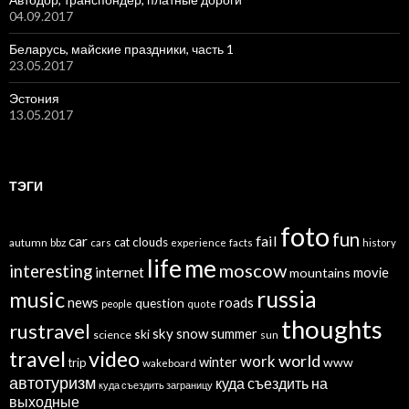
04.09.2017
Беларусь, майские праздники, часть 1
23.05.2017
Эстония
13.05.2017
ТЭГИ
foto
fun
car
fail
cat
clouds
autumn
bbz
cars
experience
facts
history
life
me
moscow
interesting
internet
mountains
movie
russia
music
news
roads
question
people
quote
thoughts
rustravel
sky
snow
ski
summer
science
sun
travel
video
world
work
winter
www
trip
wakeboard
автотуризм
куда съездить на
куда съездить заграницу
выходные