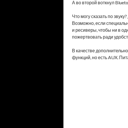
А во второй воткнул Blueto
Что могу сказать по звуку?
Возможно, если специальн
и ресиверы, чтобы ни в од
пожертвовать ради удобс
В качестве дополнительно
функций, но есть AUX. Пит