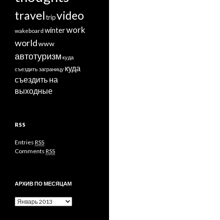
travel
video
trip
work
winter
wakeboard
world
www
автотуризм
куда
куда
съездить заграницу
съездить на
выходные
RSS
Entries
RSS
Comments
RSS
АРХИВ ПО МЕСЯЦАМ
Архив
по
месяцам