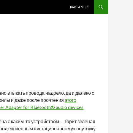
ПЕРЕЙТИ К СОДЕРЖИМОМУ
КАРТА МЕСТ
о втыкать провода надоело, да и далеко с
офилы и даже после прочтения
этого
er Adapter for Bluetooth® audio devices
на с каким-то устройством — горит зеленая
л подключенным к «стационарному» ноутбуку.