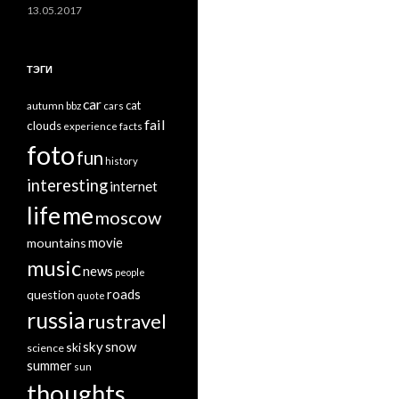
13.05.2017
ТЭГИ
car
cat
autumn
bbz
cars
fail
clouds
experience
facts
foto
fun
history
interesting
internet
life
me
moscow
mountains
movie
music
news
people
roads
question
quote
russia
rustravel
sky
snow
ski
science
summer
sun
thoughts