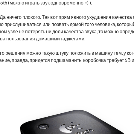
oth (можно играть звук одновременно =) ).
 Да ничего плохого. Так вот прям явного ухудшения качества я
о прислушиваться или позвать домой того человека, которы
ном узле не потерять ни доли качества звука, то можно опред
тва пользования домашими гаджетами.
го решения можно такую штуку положить в машину тем, у ко
ание, правда, придется подшаманить, коробочка требует 5В 