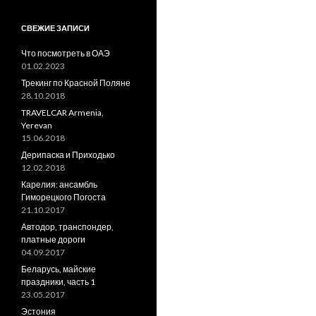
СВЕЖИЕ ЗАПИСИ
Что посмотреть в ОАЭ
01.02.2023
Трекинг по Красной Поляне
28.10.2018
TRAVELCAR Armenia,
Yerevan
15.06.2018
Дерипаска и Приходько
12.02.2018
Карелия: ансамбль
Гиморецкого Погоста
21.10.2017
Автодор, транспондер,
платные дороги
04.09.2017
Беларусь, майские
праздники, часть 1
23.05.2017
Эстония