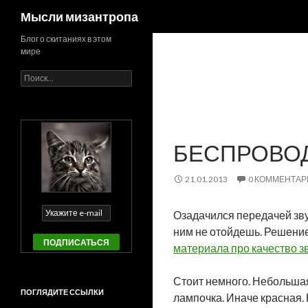
Поиск
Мысли мизантропа
Блог о скитаниях в этом
мире
Найти:
БЕСПРОВОД
21.01.2013
0 КОММЕНТАР
Озадачился передачей зву
ним не отойдешь. Решение
материала про качество з
Стоит немного. Небольшая
ПОГЛЯДИТЕ ССЫЛКИ
лампочка. Иначе красная. 