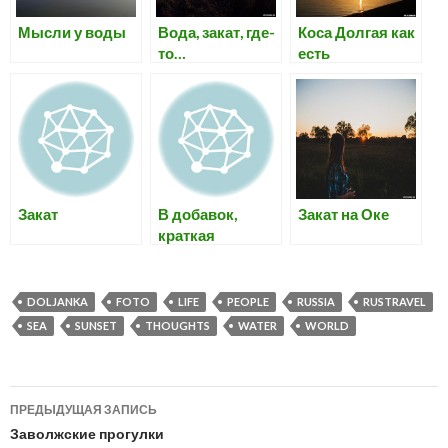
Мысли у воды
Вода, закат, где-
Коса Долгая как
то…
есть
Закат
В добавок,
Закат на Оке
краткая
история, мысли
DOLJANKA
FOTO
LIFE
PEOPLE
RUSSIA
RUSTRAVEL
SEA
SUNSET
THOUGHTS
WATER
WORLD
Навигация
ПРЕДЫДУЩАЯ ЗАПИСЬ
по
Заволжские прогулки