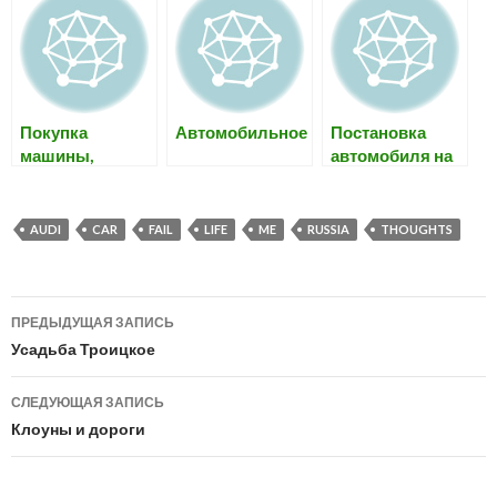
историю и
эту дорогу)
купаемся
Покупка
Автомобильное
Постановка
машины,
автомобиля на
снятие,
учет в Москве
постановка на
учет
AUDI
CAR
FAIL
LIFE
ME
RUSSIA
THOUGHTS
Навигация
ПРЕДЫДУЩАЯ ЗАПИСЬ
по
Усадьба Троицкое
записям
СЛЕДУЮЩАЯ ЗАПИСЬ
Клоуны и дороги