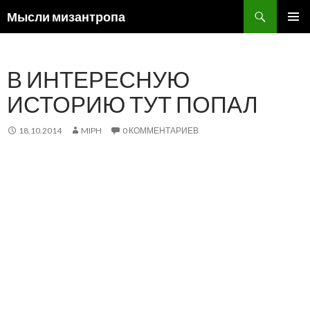
Поиск
Мысли мизантропа
ПЕРЕЙТИ
ОСНОВ
К
МЕНЮ
СОДЕРЖИМОМУ
В ИНТЕРЕСНУЮ
ИСТОРИЮ ТУТ ПОПАЛ
18.10.2014
MIPH
0 КОММЕНТАРИЕВ