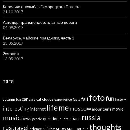
Карелия: ансамбль Гиморецкого Погоста
21.10.2017
Автодор, транспондер, платные дороги
04.09.2017
Беларусь, майские праздники, часть 1
23.05.2017
Эстония
13.05.2017
ТЭГИ
foto
fun
car
fail
cat
clouds
autumn
bbz
cars
experience
facts
history
life
me
moscow
interesting
internet
mountains
movie
russia
music
news
roads
question
people
quote
thoughts
rustravel
sky
snow
ski
summer
science
sun