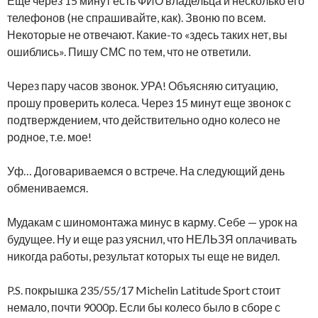
Еще через 15 минут есть ФИО владельца и несколько его
телефонов (не спрашивайте, как). Звоню по всем.
Некоторые не отвечают. Какие-то «здесь таких нет, вы
ошиблись». Пишу СМС по тем, что не ответили.
Через пару часов звонок. УРА! Объясняю ситуацию,
прошу проверить колеса. Через 15 минут еще звонок с
подтверждением, что действительно одно колесо не
родное, т.е. мое!
Уф… Договариваемся о встрече. На следующий день
обмениваемся.
Мудакам с шиномонтажа минус в карму. Себе — урок на
будущее. Ну и еще раз уяснил, что НЕЛЬЗЯ оплачивать
никогда работы, результат которых ты еще не видел.
P.S. покрышка 235/55/17 Michelin Latitude Sport стоит
немало, почти 9000р. Если бы колесо было в сборе с