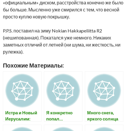
«официальным» диском, расстройства конечно же было
бы больше. Мысленно уже смирился с тем, что весной
просто куплю новую покрышку.
P.P.S. поставил на зиму Nokian Hakkapeliitta R2
(нешипованная). Покатался уже немного. Никаких
заметных отличий от летней (ни шума, ни жесткость, ни
рулежка).
Похожие Материалы:
Истра и Новый
Я конкретно
Много снега,
Иерусалим:
попал…
яркого солнца
изучаем
(и немного про