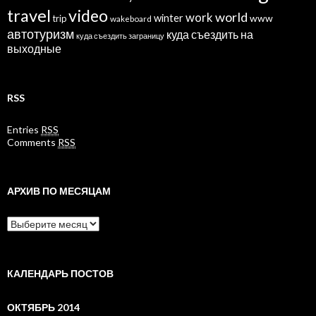
travel
video
world
work
winter
www
trip
wakeboard
автотуризм
куда съездить на
куда съездить заграницу
выходные
RSS
Entries
RSS
Comments
RSS
АРХИВ ПО МЕСЯЦАМ
Архив
по
месяцам
КАЛЕНДАРЬ ПОСТОВ
ОКТЯБРЬ 2014