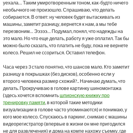
уехала… Таким умиротворенным тоном, как-будто ничего
необычного не произошло. Спрашиваю, что делать
собираются. В ответ: ну человек будет вытаскивать из
машины, заметит разницу, вернется к нам, а мы тебе
перезвоним… Эээээ… Подумал, понял, что надежды на
это мало. Но что еще делать, работу я уже оплатил. Так бы
можно было сказать, что платить не буду, пока не вернете
колесо. Решил не ссориться. Оставил телефон.
Часа через 3 стало понятно, что шансов мало. Кто заметит
разницу в покрышках (без дисков), особенно если у
второго человека размер схожий?.. Начинаю думать, что
делать. Прокручиваю в голове картинку шиномонтажа
(здесь хочется вспомнить
шпионскую книжку про
тренировку памяти
, в которой такие методики
визуализации в голове часто упоминаются) и понимаю, у
кого мое колесо. Спускаюсь в паркинг, снимаю с машины
видеорегистратор (впервые в жизни он мне пригодился
не для развлечения) и дома на компе нахожу съемку, где