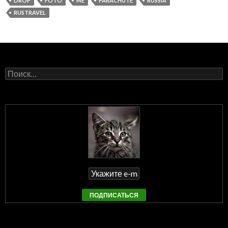
DROP
FOTO
ME
PARACHUTE
RUSSIA
RUSTRAVEL
Найти: