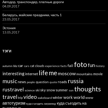
Автодор, транспондер, платные дороги
04.09.2017
Беларусь, майские праздники, часть 1
23.05.2017
Эстония
13.05.2017
ТЭГИ
foto
fun
car
fail
cat
clouds
autumn
bbz
cars
experience
facts
history
life
me
moscow
interesting
internet
mountains
movie
russia
music
news
roads
question
people
quote
thoughts
rustravel
sky
snow
ski
summer
science
sun
travel
video
world
work
winter
www
trip
wakeboard
автотуризм
куда съездить на
куда съездить заграницу