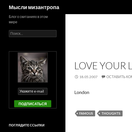
Поиск
Мысли мизантропа
Блог о скитаниях в этом
мире
Найти:
LOVE YOUR L
18.05.2007
ОСТАВИТЬ К
London
FAMOUS
THOUGHTS
ПОГЛЯДИТЕ ССЫЛКИ