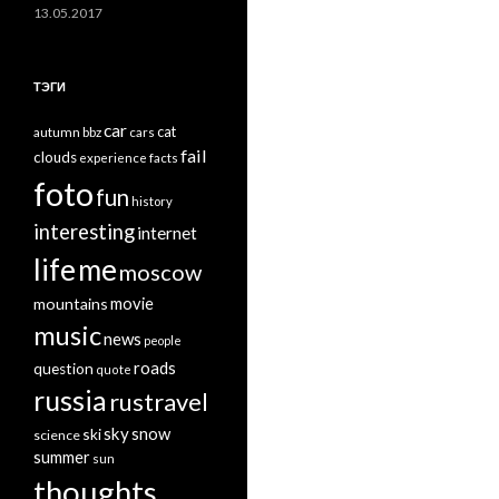
13.05.2017
ТЭГИ
car
cat
autumn
bbz
cars
fail
clouds
experience
facts
foto
fun
history
interesting
internet
life
me
moscow
mountains
movie
music
news
people
roads
question
quote
russia
rustravel
sky
snow
ski
science
summer
sun
thoughts