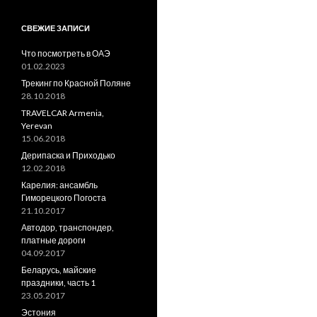
СВЕЖИЕ ЗАПИСИ
Что посмотреть в ОАЭ
01.02.2023
Трекинг по Красной Поляне
28.10.2018
TRAVELCAR Armenia,
Yerevan
15.06.2018
Дерипаска и Приходько
12.02.2018
Карелия: ансамбль
Гиморецкого Погоста
21.10.2017
Автодор, транспондер,
платные дороги
04.09.2017
Беларусь, майские
праздники, часть 1
23.05.2017
Эстония