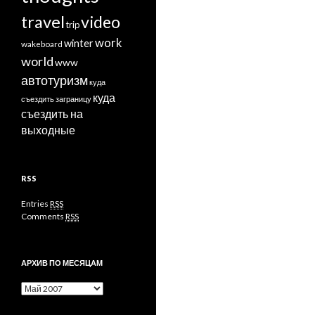
travel
video
trip
work
winter
wakeboard
world
www
автотуризм
куда
куда
съездить заграницу
съездить на
выходные
RSS
Entries
RSS
Comments
RSS
АРХИВ ПО МЕСЯЦАМ
Архив
по
месяцам