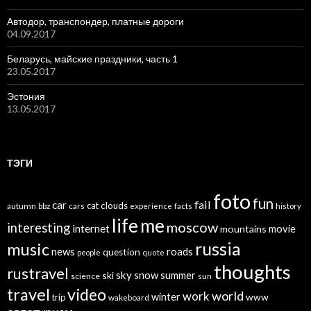
Автодор, транспондер, платные дороги
04.09.2017
Беларусь, майские праздники, часть 1
23.05.2017
Эстония
13.05.2017
ТЭГИ
foto
fun
car
fail
cat
clouds
autumn
bbz
cars
experience
facts
history
life
me
moscow
interesting
internet
mountains
movie
russia
music
news
roads
question
people
quote
thoughts
rustravel
sky
snow
ski
summer
science
sun
travel
video
world
work
winter
www
trip
wakeboard