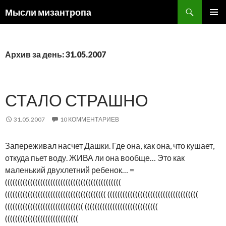
Поиск
Мысли мизантропа
ПЕРЕЙТИ
ОСНОВ
К
МЕНЮ
СОДЕРЖИМОМУ
Архив за день: 31.05.2007
СТАЛО СТРАШНО
31.05.2007
10 КОММЕНТАРИЕВ
Запереживал насчет Дашки. Где она, как она, что кушает,
откуда пьет воду. ЖИВА ли она вообще… Это как
маленький двухлетний ребенок… =
((((((((((((((((((((((((((((((((((((((((((((((
(((((((((((((((((((((((((((((((((((((((( ((((((((((((((((((((((((((((((((((((
((((((((((((((((((((((((((((((( (((((((((((((((((((((((((((((
(((((((((((((((((((((((((((((