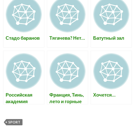
Стадо баранов
Тягачева? Нет…
Батутный зал
Российская
Франция, Тинь,
Хочется…
академия
лето и горные
государственно
лыжи, первый
й службы при
день
Президенте РФ
SPORT