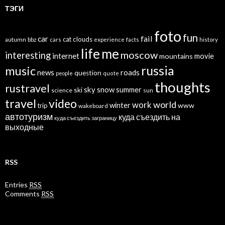
ТЭГИ
foto
fun
car
fail
cat
clouds
autumn
bbz
cars
experience
facts
history
life
me
moscow
interesting
internet
mountains
movie
russia
music
news
roads
question
people
quote
thoughts
rustravel
sky
snow
ski
summer
science
sun
travel
video
world
work
winter
www
trip
wakeboard
автотуризм
куда съездить на
куда съездить заграницу
выходные
RSS
Entries
RSS
Comments
RSS