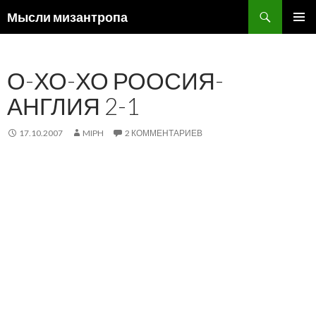
Поиск
Мысли мизантропа
ПЕРЕЙТИ
ОСНОВ
К
МЕНЮ
СОДЕРЖИМОМУ
О-ХО-ХО РООСИЯ-
АНГЛИЯ 2-1
17.10.2007
MIPH
2 КОММЕНТАРИЕВ