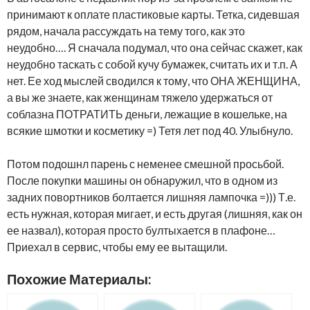
принимают к оплате пластиковые карты. Тетка, сидевшая
рядом, начала рассуждать на тему того, как это
неудобно…. Я сначала подумал, что она сейчас скажет, как
неудобно таскать с собой кучу бумажек, считать их и т.п. А
нет. Ее ход мыслей сводился к тому, что ОНА ЖЕНЩИНА,
а вы же знаете, как женщинам тяжело удержаться от
соблазна ПОТРАТИТЬ деньги, лежащие в кошельке, на
всякие шмотки и косметику =) Тетя лет под 40. Улыбнуло.
Потом подошнл парень с неменее смешной просьбой.
После покупки машины он обнаружил, что в одном из
задних повортников болтается лишняя лампочка =))) Т.е.
есть нужная, которая мигает, и есть другая (лишняя, как он
ее назвал), которая просто бултыхается в плафоне…
Приехал в сервис, чтобы ему ее вытащили.
Похожие Материалы: