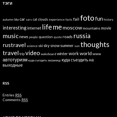
ТЭГИ
foto
fun
car
fail
cat
clouds
autumn
bbz
cars
experience
facts
history
life
me
moscow
interesting
internet
mountains
movie
russia
music
news
roads
question
people
quote
thoughts
rustravel
sky
snow
ski
summer
science
sun
travel
video
world
work
winter
www
trip
wakeboard
автотуризм
куда съездить на
куда съездить заграницу
выходные
RSS
Entries
RSS
Comments
RSS