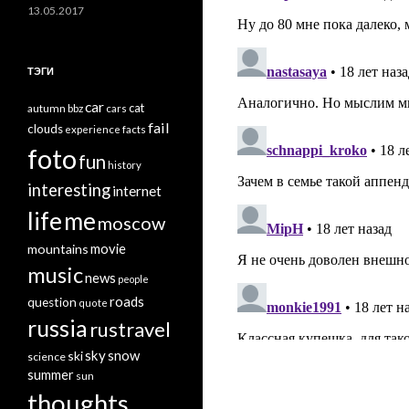
13.05.2017
ТЭГИ
car
cat
autumn
bbz
cars
fail
clouds
experience
facts
foto
fun
history
interesting
internet
life
me
moscow
mountains
movie
music
news
people
roads
question
quote
russia
rustravel
sky
snow
ski
science
summer
sun
thoughts