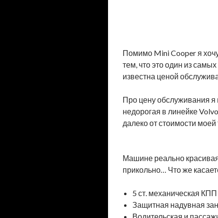
Помимо Mini Cooper я хоч
тем, что это один из самы
известна ценой обслужива
Про цену обслуживания я н
недорогая в линейке Volvo
далеко от стоимости моей
Машине реально красивая.
прикольно… Что же касаетс
5 ст. механическая КПП
Защитная надувная зан
Водительская и пассаж