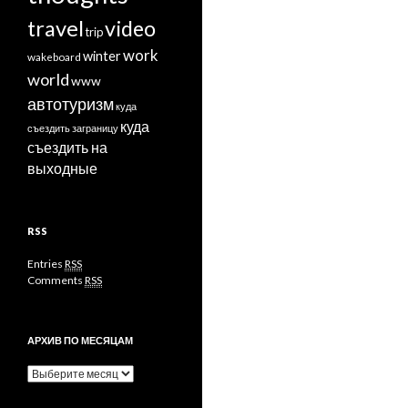
travel
video
trip
work
winter
wakeboard
world
www
автотуризм
куда
куда
съездить заграницу
съездить на
выходные
RSS
Entries
RSS
Comments
RSS
АРХИВ ПО МЕСЯЦАМ
Архив
по
месяцам