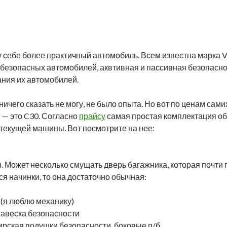
у себе более практичный автомобиль. Всем известна марка V
х безопасных автомобилей, аквтивная и пассивная безопасно
ния их автомобилей.
ичего сказать не могу, не было опыта. Но вот по ценам сам
 — это C30. Согласно
прайсу
самая простая комплектация обой
 текущей машины. Вот посмотрите на нее:
 Может несколько смущать дверь багажника, которая почти п
я начинки, то она достаточно обычная:
 (я люблю механику)
авеска безопасности
ирская подушки безопасности, боковые п/б