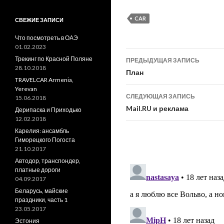
CAR
СВЕЖИЕ ЗАПИСИ
Что посмотреть в ОАЭ
01.02.2023
Навигация
Трекинг по Красной Поляне
ПРЕДЫДУЩАЯ ЗАПИСЬ
28.10.2018
по
План
TRAVELCAR Armenia,
записям
Yerevan
СЛЕДУЮЩАЯ ЗАПИСЬ
15.06.2018
Mail.RU и реклама
Дерипаска и Приходько
12.02.2018
Карелия: ансамбль
Гиморецкого Погоста
21.10.2017
Автодор, транспондер,
платные дороги
04.09.2017
Беларусь, майские
праздники, часть 1
23.05.2017
Эстония