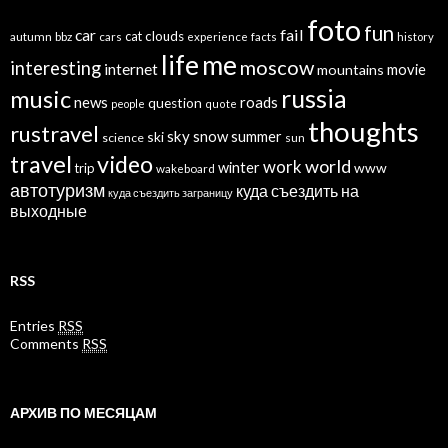
foto
fun
car
fail
cat
clouds
autumn
bbz
cars
experience
facts
history
life
me
moscow
interesting
internet
mountains
movie
russia
music
news
roads
question
people
quote
thoughts
rustravel
sky
snow
ski
summer
science
sun
travel
video
world
work
winter
www
trip
wakeboard
автотуризм
куда съездить на
куда съездить заграницу
выходные
RSS
Entries
RSS
Comments
RSS
АРХИВ ПО МЕСЯЦАМ