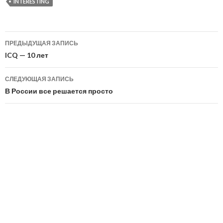
INTERESTING
Москва будет
стабильно
«стоять»
Навигация
ПРЕДЫДУЩАЯ ЗАПИСЬ
по
ICQ — 10 лет
записям
СЛЕДУЮЩАЯ ЗАПИСЬ
В России все решается просто