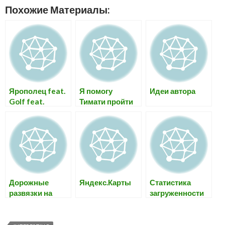
Похожие Материалы:
Ярополец feat.
Я помогу
Идеи автора
Golf feat.
Тимати пройти
церковь
медкомиссию
Казанской
для армии
Божией Матери
Дорожные
Яндекс.Карты
Статистика
развязки на
загруженности
Яндекс.Карты
дорог в Москве:
уже
осенью-2008