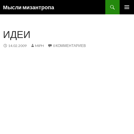
Поиск
Мысли мизантропа
ПЕРЕЙТИ
ОСНОВ
К
МЕНЮ
СОДЕРЖИМОМУ
ИДЕИ
14.02.2009
MIPH
0 КОММЕНТАРИЕВ