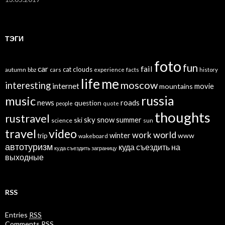
ТЭГИ
foto
fun
car
fail
cat
clouds
autumn
bbz
cars
experience
facts
history
life
me
moscow
interesting
internet
mountains
movie
russia
music
news
roads
question
people
quote
thoughts
rustravel
sky
snow
ski
summer
science
sun
travel
video
world
work
winter
www
trip
wakeboard
автотуризм
куда съездить на
куда съездить заграницу
выходные
RSS
Entries
RSS
Comments
RSS