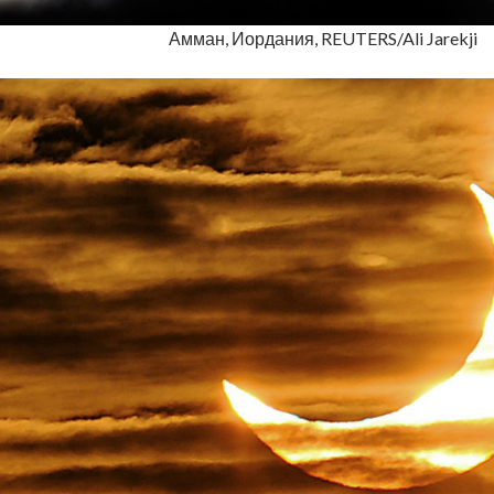
Амман, Иордания, REUTERS/Ali Jarekji