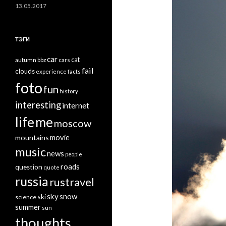
13.05.2017
ТЭГИ
car
cat
autumn
bbz
cars
fail
clouds
experience
facts
foto
fun
history
interesting
internet
life
me
moscow
mountains
movie
music
news
people
roads
question
quote
russia
rustravel
sky
snow
ski
science
summer
sun
thoughts