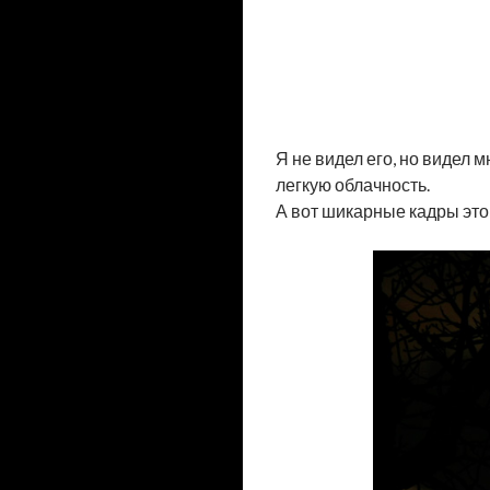
Я не видел его, но видел
легкую облачность.
А вот шикарные кадры этог