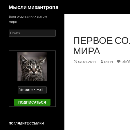
Поиск
Мысли мизантропа
Блог о скитаниях в этом
мире
Найти:
ПЕРВОЕ СО
МИРА
06.01.2011
MIPH
0 К
ПОГЛЯДИТЕ ССЫЛКИ