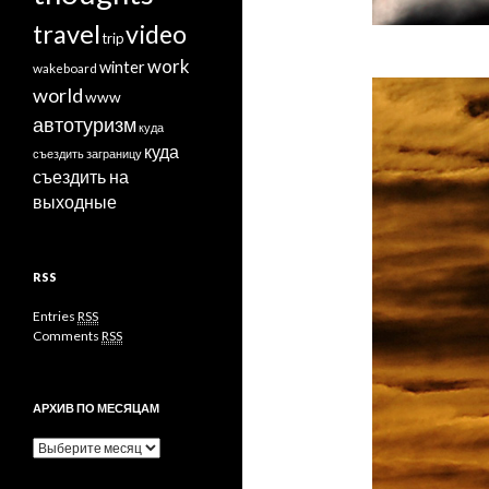
travel
video
trip
work
winter
wakeboard
world
www
автотуризм
куда
куда
съездить заграницу
съездить на
выходные
RSS
Entries
RSS
Comments
RSS
АРХИВ ПО МЕСЯЦАМ
Архив
по
месяцам