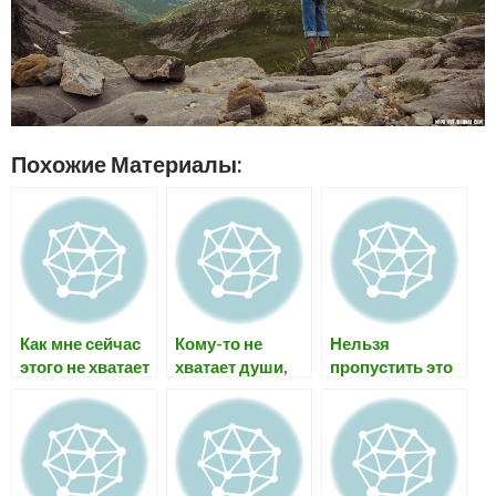
Похожие Материалы:
Как мне сейчас
Кому-то не
Нельзя
этого не хватает
хватает души,
пропустить это
вот вам моя
прекрасное
фото и этого
прекрасного
человечека-
зайчега =)а