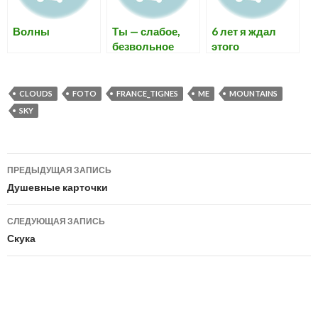
Волны
Ты — слабое,
6 лет я ждал
безвольное
этого
существо. Без
человечества
не выживешь.
CLOUDS
FOTO
FRANCE_TIGNES
ME
MOUNTAINS
SKY
Навигация
ПРЕДЫДУЩАЯ ЗАПИСЬ
по
Душевные карточки
записям
СЛЕДУЮЩАЯ ЗАПИСЬ
Скука