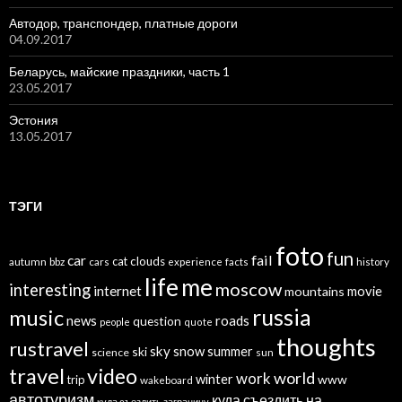
Автодор, транспондер, платные дороги
04.09.2017
Беларусь, майские праздники, часть 1
23.05.2017
Эстония
13.05.2017
ТЭГИ
foto
fun
car
fail
cat
clouds
autumn
bbz
cars
experience
facts
history
life
me
moscow
interesting
internet
mountains
movie
russia
music
news
roads
question
people
quote
thoughts
rustravel
sky
snow
ski
summer
science
sun
travel
video
world
work
winter
www
trip
wakeboard
автотуризм
куда съездить на
куда съездить заграницу