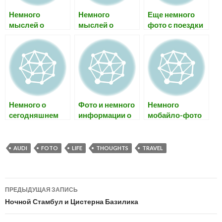
Немного
Немного
Еще немного
мыслей о
мыслей о
фото с поездки
счастье
проживании в
на Cubagua
Shams Alam
Немного о
Фото и немного
Немного
сегодняшнем
информации о
мобайло-фото
дне катания и
курорте Alpe
нехорошего
гуляния в горах
d’Huez
качества
Франции, без
AUDI
FOTO
LIFE
THOUGHTS
TRAVEL
фото
Навигация
ПРЕДЫДУЩАЯ ЗАПИСЬ
по
Ночной Стамбул и Цистерна Базилика
записям