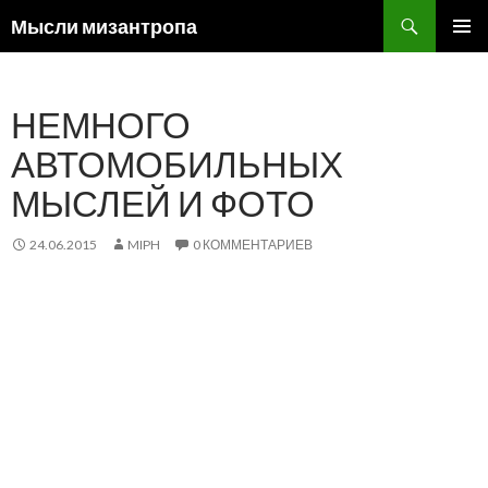
Поиск
Мысли мизантропа
ПЕРЕЙТИ
ОСНОВ
К
МЕНЮ
СОДЕРЖИМОМУ
НЕМНОГО
АВТОМОБИЛЬНЫХ
МЫСЛЕЙ И ФОТО
24.06.2015
MIPH
0 КОММЕНТАРИЕВ