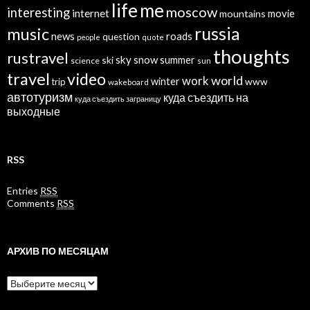
life
me
moscow
interesting
internet
mountains
movie
russia
music
news
roads
question
people
quote
thoughts
rustravel
sky
snow
ski
summer
science
sun
travel
video
world
work
winter
www
trip
wakeboard
автотуризм
куда съездить на
куда съездить заграницу
выходные
RSS
Entries
RSS
Comments
RSS
АРХИВ ПО МЕСЯЦАМ
Архив
по
месяцам