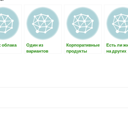
: облака
Один из
Корпоративные
Есть ли ж
вариантов
продукты
на других
образование
планетах
черных дыр во
вселенной