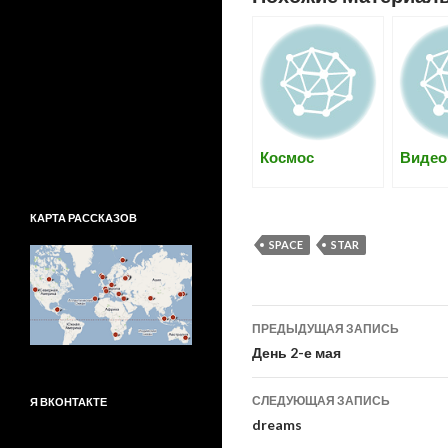
Космос
Видео
КАРТА РАССКАЗОВ
SPACE
STAR
Навигация
ПРЕДЫДУЩАЯ ЗАПИСЬ
по
День 2-е мая
записям
СЛЕДУЮЩАЯ ЗАПИСЬ
Я ВКОНТАКТЕ
dreams