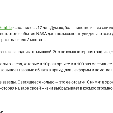
Hubble
исполнилось 17 лет. Думаю, большинство из тех снимк
честь этого события NASA дает возможность увидеть во все
зрастом около 3 млн. лет.
ссылке и подвигать мышкой. Это не компьютерная графика, 
олько звезд, которые в 10 раз горячее и в 100 раз массивн
азовывает газовые облака в причудливые формы и помогает
в звезды. Светящееся кольцо — это ее отсатки. Снимки в хро
которая на заре своей жизни выбрасывает в космос огромное
ы: