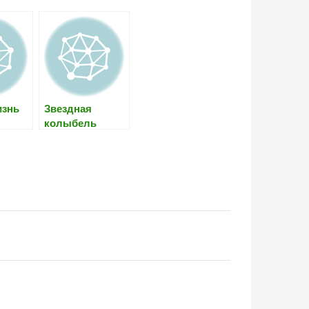
изнь
Звездная
колыбель