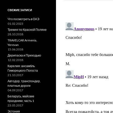
СВЕЖИЕ ЗАПИСИ
Что посмотреть в ОАЭ
01.02.2023
Трекинг по Красной Поляне
28.10.2018
TRAVELCAR Armenia,
Yerevan
15.06.2018
Дерипаска и Приходько
12.02.2018
Карелия: ансамбль
Гиморецкого Погоста
21.10.2017
Автодор, транспондер,
платные дороги
04.09.2017
Беларусь, майские
праздники, часть 1
23.05.2017
Эстония