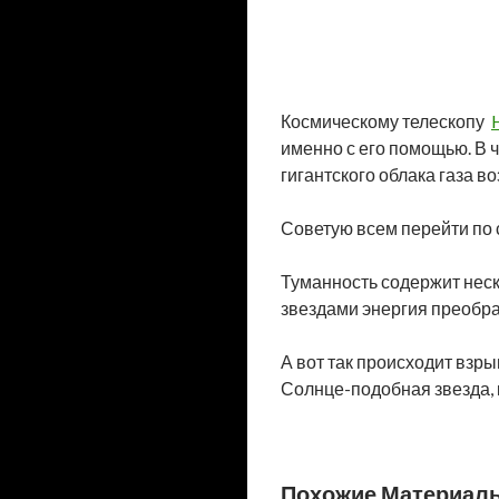
Космическому телескопу
именно с его помощью. В 
гигантского облака газа во
Советую всем перейти по 
Туманность содержит неск
звездами энергия преобр
А вот так происходит взры
Солнце-подобная звезда, 
Похожие Материал