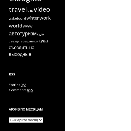
travel
video
trip
work
winter
wakeboard
world
www
автотуризм
куда
куда
съездить заграницу
съездить на
выходные
RSS
Entries
RSS
Comments
RSS
АРХИВ ПО МЕСЯЦАМ
Архив
по
месяцам