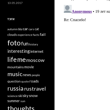
13.05.2017
ТЭГИ
car
cat
autumn
bbz
cars
fail
clouds
experience
facts
foto
fun
history
interesting
internet
life
me
moscow
mountains
movie
music
news
people
roads
question
quote
russia
rustravel
sky
snow
ski
science
summer
sun
thoughts